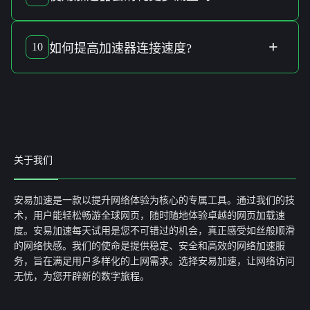
效，则建议联系加速器的
客服支持
。
使用
加速器
可能会
稍微增加流量使用
，主要由于
数据加密
和
传输协议
的开销。许多现代加速器已经针对这一情况进行了
+
10
如何
提高加速器连接速度
?
优化，以
最小化流量消耗
。
想要
提高加速器连接速度
，可以尝试选择
距您较近
的服务
器，切换不同
加速协议
，并确保
设备性能
良好。定期
更新应
用
和
网络环境
也是重要的改善措施。
关于我们
安易加速是一款以提升网络体验为核心的专属工具。通过我们的技
术，用户能轻松畅游全球网页，随时随地体验卓越的网页加载速
度。安易加速每天试用是您不可错过的机会，真正感受如丝般顺滑
的网络快感。我们的使命是提供稳定、安全和高效的网络加速服
务，旨在满足用户多样化的上网需求。选择安易加速，让网络访问
无忧，为您开辟新的数字旅程。