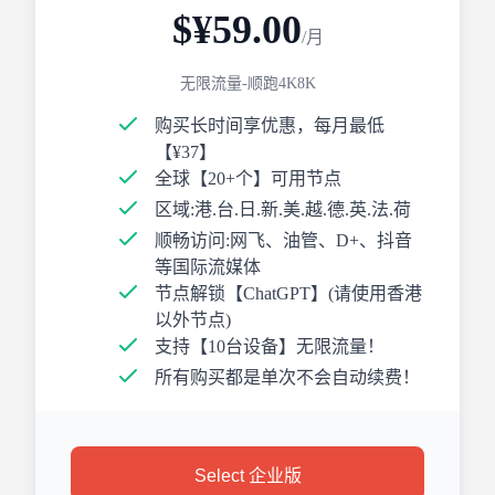
$¥59.00
/月
无限流量-顺跑4K8K
购买长时间享优惠，每月最低
【¥37】
全球【20+个】可用节点
区域:港.台.日.新.美.越.德.英.法.荷
顺畅访问:网飞、油管、D+、抖音
等国际流媒体
节点解锁【ChatGPT】(请使用香港
以外节点)
支持【10台设备】无限流量！
所有购买都是单次不会自动续费！
Select 企业版