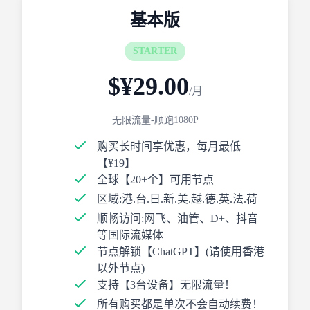
基本版
STARTER
$¥29.00
/月
无限流量-顺跑1080P
购买长时间享优惠，每月最低
【¥19】
全球【20+个】可用节点
区域:港.台.日.新.美.越.德.英.法.荷
顺畅访问:网飞、油管、D+、抖音
等国际流媒体
节点解锁【ChatGPT】(请使用香港
以外节点)
支持【3台设备】无限流量！
所有购买都是单次不会自动续费！