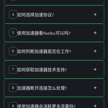
在，请联系
客服支持
。
取消加速器订阅
可以通过进入
账户设置
管理界面，找到
订阅
栏目，选择
取消订阅
。务必确认是否在当前账单周期内取
+
4
如何选择
加速协议
?
消，以避免被
再次收费
。进行该操作时您将可能失去某些
服
务访问
权限。
选择合适的
加速协议
取决于您的使用需求和
网络环境
。常见
协议有
OpenVPN
、
WireGuard
、
IKEv2
等。通常
新手用户
可
+
5
使用
加速器
看
Netflix
可以吗?
以选用
自动模式
，由系统为您分配最佳协议。
使用
加速器
观看
Netflix
取决于其是否支持该
流媒体服务
。一
些加速器具备特殊的
服务器配置
来优化对某些
流媒体平台
的
+
6
如何判断
加速器
是否在
工作
?
支持。具体情况请查询加速器的
官方说明
。
判断
加速器
是否在
工作
的简单方法是测试
连接速度
或访问受
限制的内容。如果有提升，则说明加速器在有效运行。您也
+
7
如何获取
加速器技术支持
?
可以检查应用程序中的
连接状态
和
数据传输
信息。
获取
加速器技术支持
可以通过访问
官方网站
，查找
客服联系
方式
如
在线聊天
、
邮箱
或
电话支持
。同时，您也可在其
用户
+
8
加速器断开连接
怎么处理?
论坛
或
帮助中心
查找相关常见问题解答。
当发生
加速器断开连接
时，首要检查
网络连接
是否正常。然
后尝试
重启加速器
或选择不同
服务器位置
。如果以上措施无
+
9
使用
加速器
会
消耗更多流量
吗?